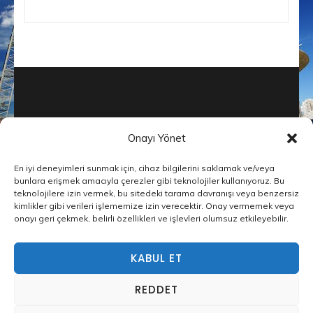
Onayı Yönet
En iyi deneyimleri sunmak için, cihaz bilgilerini saklamak ve/veya
© Telif Hakkı2026
İnşaat Şirketleri
bunlara erişmek amacıyla çerezler gibi teknolojiler kullanıyoruz. Bu
teknolojilere izin vermek, bu sitedeki tarama davranışı veya benzersiz
Builders Landing Page | Tarafından
kimlikler gibi verileri işlememize izin verecektir. Onay vermemek veya
Geliştirilmiştir
Rara Tema
Tarafından
onayı geri çekmek, belirli özellikleri ve işlevleri olumsuz etkileyebilir.
desteklenmektedir
WordPress
Privacy Policy
KABUL ET
Web sitemizde size en iyi deneyimi sunmak için çerezleri
kullanıyoruz.
REDDET
Hangi çerezleri kullandığımız hakkında daha fazla şey
öğrenebilir veya
ayarlardan
kapatabilirsiniz.