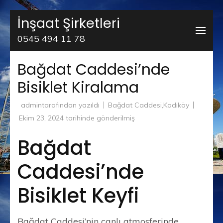
İçeriğe
İnşaat Şirketleri
atla
0545 494 11 78
(Enter
tuşuna
Bağdat Caddesi’nde
basın)
Bisiklet Kiralama
admin
tarafından yazıldı
Bağdat Caddesi
,
Kadıköy
Ekim 23, 2024
tarihinde gönderilmiş
Bağdat
Caddesi’nde
Bisiklet Keyfi
Bağdat Caddesi’nin canlı atmosferinde