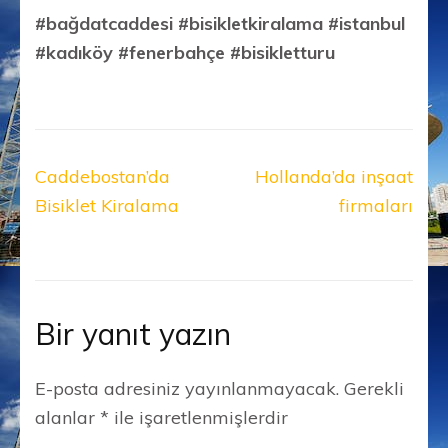
#bağdatcaddesi #bisikletkiralama #istanbul
#kadıköy #fenerbahçe #bisikletturu
Yazı
Caddebostan’da
Hollanda’da inşaat
gezinmesi
Bisiklet Kiralama
firmaları
Bir yanıt yazın
E-posta adresiniz yayınlanmayacak.
Gerekli
alanlar
*
ile işaretlenmişlerdir