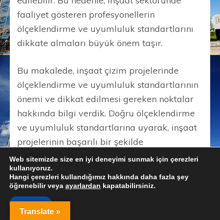
edilebilir. Bu nedenle, inşaat sektöründe
faaliyet gösteren profesyonellerin
ölçeklendirme ve uyumluluk standartlarını
dikkate almaları büyük önem taşır.
Bu makalede, inşaat çizim projelerinde
ölçeklendirme ve uyumluluk standartlarının
önemi ve dikkat edilmesi gereken noktalar
hakkında bilgi verdik. Doğru ölçeklendirme
ve uyumluluk standartlarına uyarak, inşaat
projelerinin başarılı bir şekilde
tamamlanabilmesi mümkün olacaktır.
Web sitemizde size en iyi deneyimi sunmak için çerezleri
kullanıyoruz.
Hangi çerezleri kullandığımız hakkında daha fazla şey
Daha fazla bilgi için (
İnşaat Çizim Projeleri
)
öğrenebilir veya
ayarlardan
kapatabilirsiniz.
sayfasını ziyaret edebilirsiniz.
Kabul et
Translate »