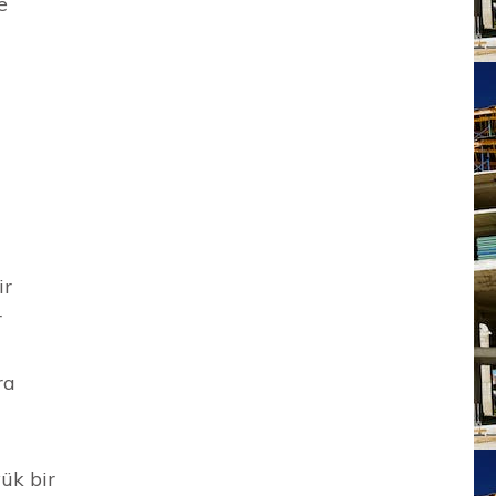
e
ir
r
ra
yük bir