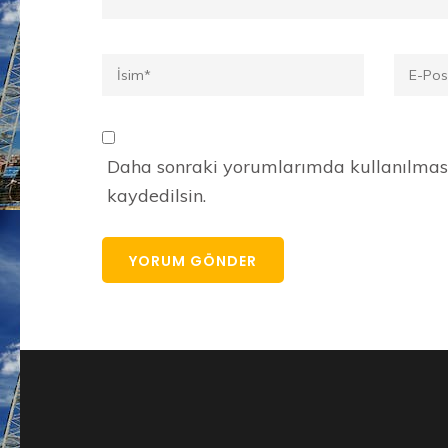
Ad
*
E-
posta
*
Daha sonraki yorumlarımda kullanılması 
kaydedilsin.