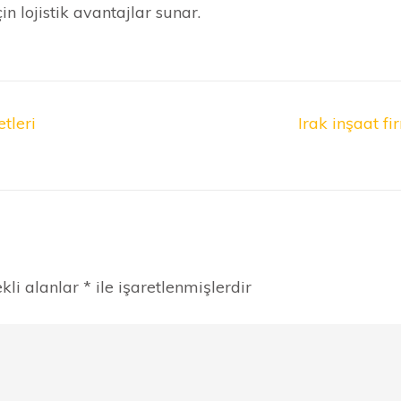
in lojistik avantajlar sunar.
tleri
Irak inşaat fi
kli alanlar
*
ile işaretlenmişlerdir