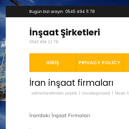
İçeriğe
Bugün bizi arayın
0545 494 11 78
atla
(Enter
İnşaat Şirketleri
tuşuna
0545 494 11 78
basın)
GIRIŞ
PRIVACY POLICY
İran inşaat firmaları
admin
tarafından yazıldı
Uncategorized
Nisan 1
İran’daki İnşaat Firmaları