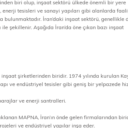
nden biri olup, inşaat sektörü ülkede önemli bir yere
ı, enerji tesisleri ve sanayi yapıları gibi alanlarda faal
a bulunmaktadır. İran’daki inşaat sektörü, genellikle 
ı ile şekillenir. Aşağıda İran’da öne çıkan bazı inşaat
inşaat şirketlerinden biridir. 1974 yılında kurulan Ka
tyapı ve endüstriyel tesisler gibi geniş bir yelpazede h
rajlar ve enerji santralleri.
daklanan MAPNA, İran’ın önde gelen firmalarından birid
rojeleri ve endüstriyel yapılar inşa eder.