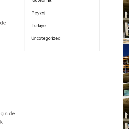
Müteahhit
Peyzaj
nde
Türkiye
Uncategorized
için de
rk