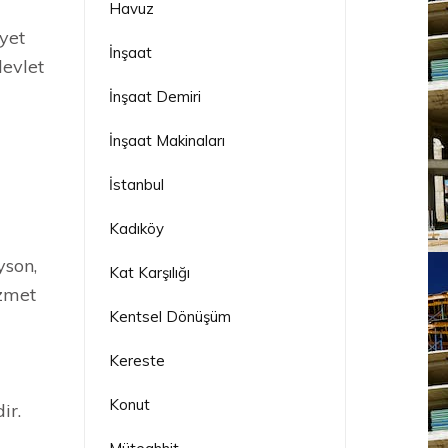
Havuz
iyet
İnşaat
devlet
İnşaat Demiri
İnşaat Makinaları
İstanbul
Kadıköy
yson,
Kat Karşılığı
izmet
Kentsel Dönüşüm
Kereste
Konut
ir.