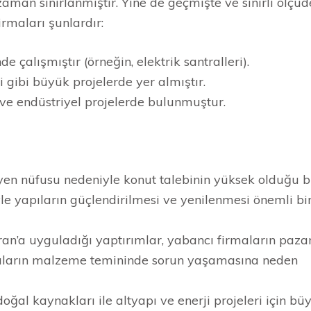
zaman sınırlanmıştır. Yine de geçmişte ve sınırlı ölçüd
rmaları şunlardır:
nde çalışmıştır (örneğin, elektrik santralleri).
ri gibi büyük projelerde yer almıştır.
pı ve endüstriyel projelerde bulunmuştur.
üyen nüfusu nedeniyle konut talebinin yüksek olduğu b
yle yapıların güçlendirilmesi ve yenilenmesi önemli bi
İran’a uyguladığı yaptırımlar, yabancı firmaların paza
irmaların malzeme temininde sorun yaşamasına neden
oğal kaynakları ile altyapı ve enerji projeleri için bü