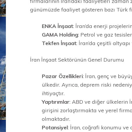
firmalarının İran’daki faaliyetleri zaman 
günümüzde faaliyet gösteren bazı Türk fi
ENKA İnşaat
: İran’da enerji projeleri
GAMA Holding
: Petrol ve gaz tesisle
Tekfen İnşaat
: İran’da çeşitli altya
İran İnşaat Sektörünün Genel Durumu
Pazar Özellikleri
: İran, genç ve büy
ülkedir. Ayrıca, deprem riski nedeni
ihtiyaçtır.
Yaptırımlar
: ABD ve diğer ülkelerin 
girişini zorlaştırmakta ve yerel f
olmaktadır.
Potansiyel
: İran, coğrafi konumu ve d