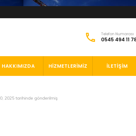
Telefon Numarası
0545 494 11 7
HAKKIMIZDA
HIZMETLERIMIZ
İLETIŞIM
0, 2025
tarihinde gönderilmiş