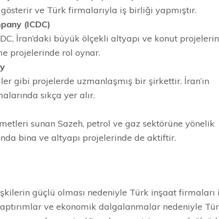
österir ve Türk firmalarıyla iş birliği yapmıştır.
mpany (ICDC)
CDC, İran’daki büyük ölçekli altyapı ve konut projeleri
eme projelerinde rol oynar.
ny
ller gibi projelerde uzmanlaşmış bir şirkettir. İran’ın
alarında sıkça yer alır.
metleri sunan Sazeh, petrol ve gaz sektörüne yönelik
da bina ve altyapı projelerinde de aktiftir.
lişkilerin güçlü olması nedeniyle Türk inşaat firmaları 
 yaptırımlar ve ekonomik dalgalanmalar nedeniyle Tü