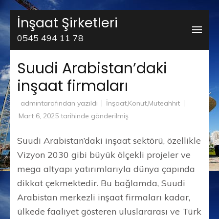
İçeriğe
İnşaat Şirketleri
atla
0545 494 11 78
(Enter
tuşuna
Suudi Arabistan’daki
basın)
inşaat firmaları
admin
tarafından yazıldı
İnşaat
,
Konut
,
Müteahhit
Mart 6, 2025
tarihinde gönderilmiş
Suudi Arabistan’daki inşaat sektörü, özellikle
Vizyon 2030 gibi büyük ölçekli projeler ve
mega altyapı yatırımlarıyla dünya çapında
dikkat çekmektedir. Bu bağlamda, Suudi
Arabistan merkezli inşaat firmaları kadar,
ülkede faaliyet gösteren uluslararası ve Türk