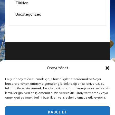
Türkiye
Uncategorized
Onayı Yönet
En iyi deneyimleri sunmak için, cihaz bilgilerini saklamak ve/veya
© Telif Hakkı2026
İnşaat Şirketleri
bunlara erişmek amacıyla çerezler gibi teknolojiler kullanıyoruz. Bu
teknolojilere izin vermek, bu sitedeki tarama davranışı veya benzersiz
Builders Landing Page | Tarafından
kimlikler gibi verileri işlememize izin verecektir. Onay vermemek veya
Geliştirilmiştir
Rara Tema
Tarafından
onayı geri çekmek, belirli özellikleri ve işlevleri olumsuz etkileyebilir.
desteklenmektedir
WordPress
Privacy Policy
KABUL ET