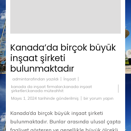
Kanada’da birçok büyük
inşaat şirketi
bulunmaktadır
admin
tarafından yazıldı
İnşaat
kanada da inşaat firmaları
,
kanada inşaat
şirketleri
,
kanada müteahhit
Kanada’da
Mayıs 1, 2024
tarihinde gönderilmiş
bir yorum yapın
birçok
büyük
inşaat
Kanada’da birçok büyük inşaat şirketi
şirketi
bulunmaktadır
bulunmaktadır. Bunlar arasında ulusal çapta
için
faaliyet gösteren ve genellikle büyük ölçekli