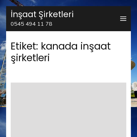
İçeriğe
İnşaat Şirketleri
atla
0545 494 11 78
(Enter
tuşuna
Etiket:
kanada inşaat
basın)
şirketleri