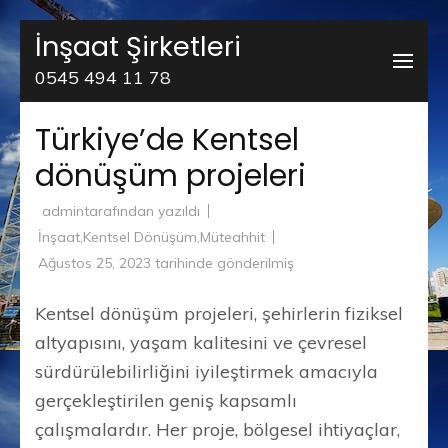
İçeriğe
İnşaat Şirketleri
atla
0545 494 11 78
(Enter
tuşuna
Türkiye’de Kentsel
basın)
dönüşüm projeleri
admin
tarafından yazıldı
İnşaat
,
Kentsel Dönüşüm
,
Müteahhit
Ağustos 25, 2023
tarihinde gönderilmiş
Kentsel dönüşüm projeleri, şehirlerin fiziksel
altyapısını, yaşam kalitesini ve çevresel
sürdürülebilirliğini iyileştirmek amacıyla
gerçekleştirilen geniş kapsamlı
çalışmalardır. Her proje, bölgesel ihtiyaçlar,