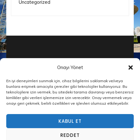
Uncategorized
Onayı Yönet
En iyi deneyimleri sunmak için, cihaz bilgilerini saklamak ve/veya
© Telif Hakkı2026
İnşaat Şirketleri
bunlara erişmek amacıyla çerezler gibi teknolojiler kullanıyoruz. Bu
teknolojilere izin vermek, bu sitedeki tarama davranışı veya benzersiz
Builders Landing Page | Tarafından
kimlikler gibi verileri işlememize izin verecektir. Onay vermemek veya
Geliştirilmiştir
Rara Tema
Tarafından
onayı geri çekmek, belirli özellikleri ve işlevleri olumsuz etkileyebilir.
desteklenmektedir
WordPress
Privacy Policy
KABUL ET
Web sitemizde size en iyi deneyimi sunmak için çerezleri
kullanıyoruz.
REDDET
Hangi çerezleri kullandığımız hakkında daha fazla şey