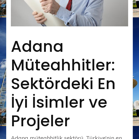
Adana
Müteahhitler:
Sektördeki En
İyi İsimler ve
Projeler
Adana müteahhitlik sektörü, Türkiye’nin en