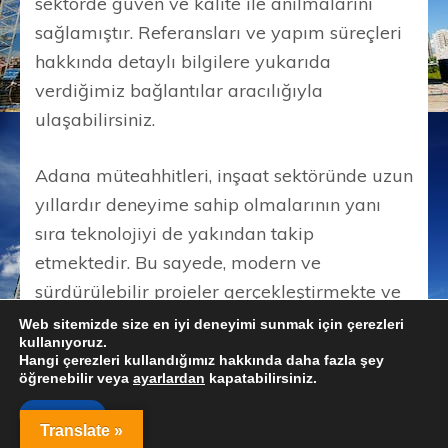
sektörde güven ve kalite ile anılmalarını
sağlamıştır. Referansları ve yapım süreçleri
hakkında detaylı bilgilere yukarıda
verdiğimiz bağlantılar aracılığıyla
ulaşabilirsiniz.
Adana müteahhitleri, inşaat sektöründe uzun
yıllardır deneyime sahip olmalarının yanı
sıra teknolojiyi de yakından takip
etmektedir. Bu sayede, modern ve
sürdürülebilir projeler gerçekleştirmekte ve
müşterilerine yüksek kaliteli hizmet
Web sitemizde size en iyi deneyimi sunmak için çerezleri
kullanıyoruz.
sunmaktadır.
Hangi çerezleri kullandığımız hakkında daha fazla şey
öğrenebilir veya
ayarlardan
kapatabilirsiniz.
Adana’da yapılan başarılı inşaat projeleri,
Kabul et
Translate »
şehre değer katmanın yanı sıra istihdam da