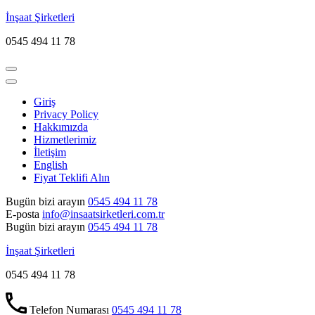
İçeriğe
İnşaat Şirketleri
atla
0545 494 11 78
(Enter
tuşuna
basın)
Giriş
Privacy Policy
Hakkımızda
Hizmetlerimiz
İletişim
English
Fiyat Teklifi Alın
Bugün bizi arayın
0545 494 11 78
E-posta
info@insaatsirketleri.com.tr
Bugün bizi arayın
0545 494 11 78
İnşaat Şirketleri
0545 494 11 78
Telefon Numarası
0545 494 11 78