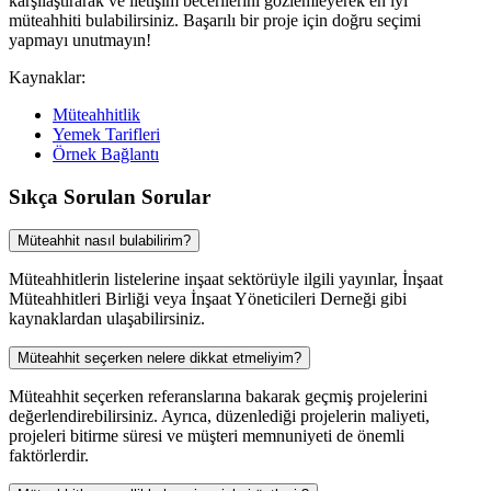
karşılaştırarak ve iletişim becerilerini gözlemleyerek en iyi
müteahhiti bulabilirsiniz. Başarılı bir proje için doğru seçimi
yapmayı unutmayın!
Kaynaklar:
Müteahhitlik
Yemek Tarifleri
Örnek Bağlantı
Sıkça Sorulan Sorular
Müteahhit nasıl bulabilirim?
Müteahhitlerin listelerine inşaat sektörüyle ilgili yayınlar, İnşaat
Müteahhitleri Birliği veya İnşaat Yöneticileri Derneği gibi
kaynaklardan ulaşabilirsiniz.
Müteahhit seçerken nelere dikkat etmeliyim?
Müteahhit seçerken referanslarına bakarak geçmiş projelerini
değerlendirebilirsiniz. Ayrıca, düzenlediği projelerin maliyeti,
projeleri bitirme süresi ve müşteri memnuniyeti de önemli
faktörlerdir.