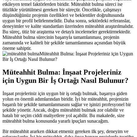
etkileyen temel faktörlerden biridir. Müteahhit bulma süreci ise
titizlikle yürütülmesi gereken bir süreçtir. Öncelikle, çalışmayı
düşündüğünüz projenin özellikleri ve beklentiler doğrultusunda
uygun bir profil belirlenmelidir. Daha sonra, sektördeki referanslar,
deneyimler ve kalite standartları üzerinden müteahhit araştırılmalıdır.
Bu süreç, titiz bir araştırma ve detaylı incelemeler gerektirmektedir.
Müteahhit bulma sürecinin başarıyla tamamlanması, projenin
zamanında ve kaliteli bir şekilde tamamlanması açısından büyük
öneme sahiptir.
Müteahhit Bulma: İnşaat Projeleriniz için Uygun
Bir İş Ortağı Nasıl Bulunur?
Müteahhit Bulma: İnşaat Projeleriniz
için Uygun Bir İş Ortağı Nasıl Bulunur?
İnşaat projeleriniz için uygun bir iş ortağı bulmak, başarıya giden
yolun en önemli adımlarından biridir. İyi bir müteahhit, projenizin
başarılı bir şekilde tamamlanmasını sağlar ve işinizi profesyonel bir
şekilde yönetir. Ancak, doğru müteahhiti bulmak zor olabilir ve
hatalı bir seçim ciddi maliyetlere yol açabilir. Bu makalede, size
müteahhit bulma konusunda yararlı ipuçları sunacağım.
Bir müteahhit ararken dikkat etmeniz gereken ilk şey, deneyim ve
referanslardır. İyi bir müteahhit, daha önce benzer projelerde tecrübe