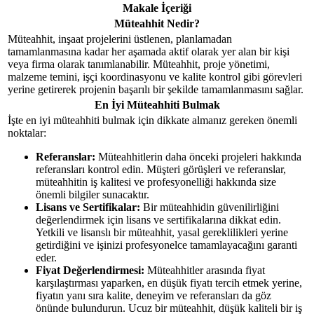
Makale İçeriği
Müteahhit Nedir?
Müteahhit, inşaat projelerini üstlenen, planlamadan
tamamlanmasına kadar her aşamada aktif olarak yer alan bir kişi
veya firma olarak tanımlanabilir. Müteahhit, proje yönetimi,
malzeme temini, işçi koordinasyonu ve kalite kontrol gibi görevleri
yerine getirerek projenin başarılı bir şekilde tamamlanmasını sağlar.
En İyi Müteahhiti Bulmak
İşte en iyi müteahhiti bulmak için dikkate almanız gereken önemli
noktalar:
Referanslar:
Müteahhitlerin daha önceki projeleri hakkında
referansları kontrol edin. Müşteri görüşleri ve referanslar,
müteahhitin iş kalitesi ve profesyonelliği hakkında size
önemli bilgiler sunacaktır.
Lisans ve Sertifikalar:
Bir müteahhidin güvenilirliğini
değerlendirmek için lisans ve sertifikalarına dikkat edin.
Yetkili ve lisanslı bir müteahhit, yasal gereklilikleri yerine
getirdiğini ve işinizi profesyonelce tamamlayacağını garanti
eder.
Fiyat Değerlendirmesi:
Müteahhitler arasında fiyat
karşılaştırması yaparken, en düşük fiyatı tercih etmek yerine,
fiyatın yanı sıra kalite, deneyim ve referansları da göz
önünde bulundurun. Ucuz bir müteahhit, düşük kaliteli bir iş