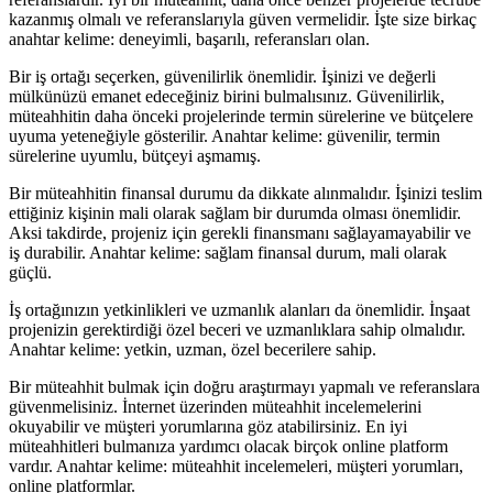
kazanmış olmalı ve referanslarıyla güven vermelidir. İşte size birkaç
anahtar kelime: deneyimli, başarılı, referansları olan.
Bir iş ortağı seçerken, güvenilirlik önemlidir. İşinizi ve değerli
mülkünüzü emanet edeceğiniz birini bulmalısınız. Güvenilirlik,
müteahhitin daha önceki projelerinde termin sürelerine ve bütçelere
uyuma yeteneğiyle gösterilir. Anahtar kelime: güvenilir, termin
sürelerine uyumlu, bütçeyi aşmamış.
Bir müteahhitin finansal durumu da dikkate alınmalıdır. İşinizi teslim
ettiğiniz kişinin mali olarak sağlam bir durumda olması önemlidir.
Aksi takdirde, projeniz için gerekli finansmanı sağlayamayabilir ve
iş durabilir. Anahtar kelime: sağlam finansal durum, mali olarak
güçlü.
İş ortağınızın yetkinlikleri ve uzmanlık alanları da önemlidir. İnşaat
projenizin gerektirdiği özel beceri ve uzmanlıklara sahip olmalıdır.
Anahtar kelime: yetkin, uzman, özel becerilere sahip.
Bir müteahhit bulmak için doğru araştırmayı yapmalı ve referanslara
güvenmelisiniz. İnternet üzerinden müteahhit incelemelerini
okuyabilir ve müşteri yorumlarına göz atabilirsiniz. En iyi
müteahhitleri bulmanıza yardımcı olacak birçok online platform
vardır. Anahtar kelime: müteahhit incelemeleri, müşteri yorumları,
online platformlar.