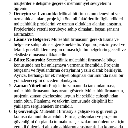
müşterilerle iletişime geçerek memnuniyet seviyelerini
öğrenin.
Deneyim ve Uzmanlık:
Müteahhit firmasının deneyimi ve
uzmanlık alanları, proje için önemli faktörlerdir. İlgilendikleri
müteahhitlik projelerini ve uzman oldukları alanları araştırın.
Projelerinde yeterli tecrübeye sahip olmaları, başarı şansını
artıracaktır.
Lisans ve Belgeler:
Müteahhit firmasının gerekli lisans ve
belgelere sahip olması gerekmektedir. Yapı projenizin yasal ve
teknik gerekliliklere uygun olması için bu belgelerin geçerli ve
eksiksiz olmasına dikkat edin.
Bütçe Kontrolü:
Seçeceğiniz müteahhit firmasıyla bütçe
konusunda net bir anlaşmaya varmanız önemlidir. Projenin
bütçesini ve fiyatlandırma detaylarını yazılı olarak belirleyin.
Ayrıca, herhangi bir ek maliyet oluşması durumunda nasıl bir
yol izleneceğini önceden planlayın.
Zaman Yönetimi:
Projelerin zamanında tamamlanması,
müteahhit firmasının başarısını gösterir. Müteahhit firmanızın,
projenin zaman çizelgesine uygun bir şekilde çalıştığından
emin olun. Planlama ve takvim konusunda disiplinli bir
yaklaşım sergilemeleri önemlidir.
İş Güvenliği:
Müteahhit firmasıyla çalışırken iş güvenliği
konusu da unutulmamalıdır. Firma, çalışanları ve projenin
güvenliğini ön planda tutmalıdır. İş kazalarının önlenmesi için
gerekli önlemleri alıp almadıklarını araştırarak, bu konuya da