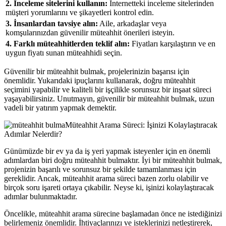
2. İnceleme sitelerini kullanın:
İnternetteki inceleme sitelerinden
müşteri yorumlarını ve şikayetleri kontrol edin.
3. İnsanlardan tavsiye alın:
Aile, arkadaşlar veya
komşularınızdan güvenilir müteahhit önerileri isteyin.
4. Farklı müteahhitlerden teklif alın:
Fiyatları karşılaştırın ve en
uygun fiyatı sunan müteahhidi seçin.
Güvenilir bir müteahhit bulmak, projelerinizin başarısı için
önemlidir. Yukarıdaki ipuçlarını kullanarak, doğru müteahhit
seçimini yapabilir ve kaliteli bir işçilikle sorunsuz bir inşaat süreci
yaşayabilirsiniz. Unutmayın, güvenilir bir müteahhit bulmak, uzun
vadeli bir yatırım yapmak demektir.
Müteahhit Arama Süreci: İşinizi Kolaylaştıracak
Adımlar Nelerdir?
Günümüzde bir ev ya da iş yeri yapmak isteyenler için en önemli
adımlardan biri doğru müteahhit bulmaktır. İyi bir müteahhit bulmak,
projenizin başarılı ve sorunsuz bir şekilde tamamlanması için
gereklidir. Ancak, müteahhit arama süreci bazen zorlu olabilir ve
birçok soru işareti ortaya çıkabilir. Neyse ki, işinizi kolaylaştıracak
adımlar bulunmaktadır.
Öncelikle, müteahhit arama sürecine başlamadan önce ne istediğinizi
belirlemeniz önemlidir. İhtiyaçlarınızı ve isteklerinizi netleştirerek,