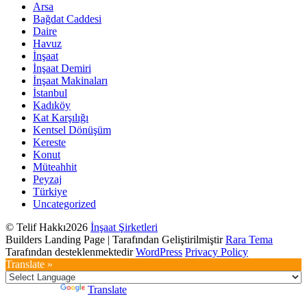
Arsa
Bağdat Caddesi
Daire
Havuz
İnşaat
İnşaat Demiri
İnşaat Makinaları
İstanbul
Kadıköy
Kat Karşılığı
Kentsel Dönüşüm
Kereste
Konut
Müteahhit
Peyzaj
Türkiye
Uncategorized
© Telif Hakkı2026
İnşaat Şirketleri
Builders Landing Page | Tarafından Geliştirilmiştir
Rara Tema
Tarafından desteklenmektedir
WordPress
Privacy Policy
Translate »
Powered by
Translate