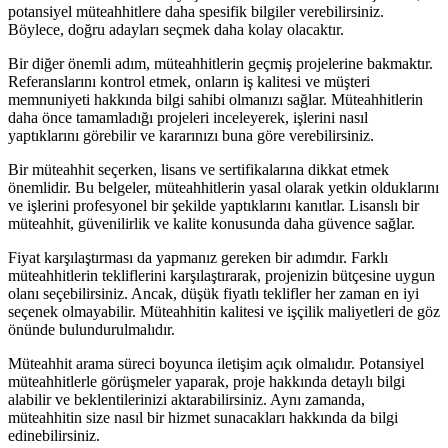
potansiyel müteahhitlere daha spesifik bilgiler verebilirsiniz.
Böylece, doğru adayları seçmek daha kolay olacaktır.
Bir diğer önemli adım, müteahhitlerin geçmiş projelerine bakmaktır.
Referanslarını kontrol etmek, onların iş kalitesi ve müşteri
memnuniyeti hakkında bilgi sahibi olmanızı sağlar. Müteahhitlerin
daha önce tamamladığı projeleri inceleyerek, işlerini nasıl
yaptıklarını görebilir ve kararınızı buna göre verebilirsiniz.
Bir müteahhit seçerken, lisans ve sertifikalarına dikkat etmek
önemlidir. Bu belgeler, müteahhitlerin yasal olarak yetkin olduklarını
ve işlerini profesyonel bir şekilde yaptıklarını kanıtlar. Lisanslı bir
müteahhit, güvenilirlik ve kalite konusunda daha güvence sağlar.
Fiyat karşılaştırması da yapmanız gereken bir adımdır. Farklı
müteahhitlerin tekliflerini karşılaştırarak, projenizin bütçesine uygun
olanı seçebilirsiniz. Ancak, düşük fiyatlı teklifler her zaman en iyi
seçenek olmayabilir. Müteahhitin kalitesi ve işçilik maliyetleri de göz
önünde bulundurulmalıdır.
Müteahhit arama süreci boyunca iletişim açık olmalıdır. Potansiyel
müteahhitlerle görüşmeler yaparak, proje hakkında detaylı bilgi
alabilir ve beklentilerinizi aktarabilirsiniz. Aynı zamanda,
müteahhitin size nasıl bir hizmet sunacakları hakkında da bilgi
edinebilirsiniz.