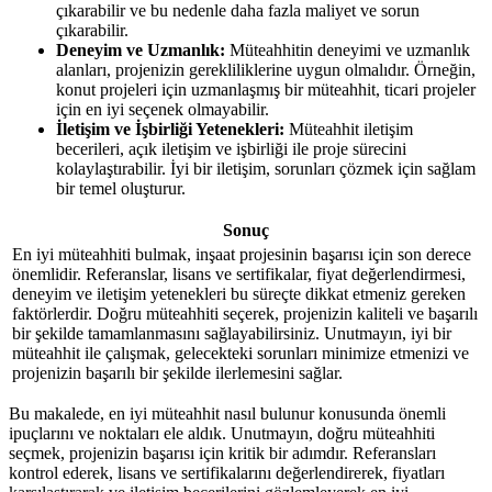
çıkarabilir ve bu nedenle daha fazla maliyet ve sorun
çıkarabilir.
Deneyim ve Uzmanlık:
Müteahhitin deneyimi ve uzmanlık
alanları, projenizin gerekliliklerine uygun olmalıdır. Örneğin,
konut projeleri için uzmanlaşmış bir müteahhit, ticari projeler
için en iyi seçenek olmayabilir.
İletişim ve İşbirliği Yetenekleri:
Müteahhit iletişim
becerileri, açık iletişim ve işbirliği ile proje sürecini
kolaylaştırabilir. İyi bir iletişim, sorunları çözmek için sağlam
bir temel oluşturur.
Sonuç
En iyi müteahhiti bulmak, inşaat projesinin başarısı için son derece
önemlidir. Referanslar, lisans ve sertifikalar, fiyat değerlendirmesi,
deneyim ve iletişim yetenekleri bu süreçte dikkat etmeniz gereken
faktörlerdir. Doğru müteahhiti seçerek, projenizin kaliteli ve başarılı
bir şekilde tamamlanmasını sağlayabilirsiniz. Unutmayın, iyi bir
müteahhit ile çalışmak, gelecekteki sorunları minimize etmenizi ve
projenizin başarılı bir şekilde ilerlemesini sağlar.
Bu makalede, en iyi müteahhit nasıl bulunur konusunda önemli
ipuçlarını ve noktaları ele aldık. Unutmayın, doğru müteahhiti
seçmek, projenizin başarısı için kritik bir adımdır. Referansları
kontrol ederek, lisans ve sertifikalarını değerlendirerek, fiyatları