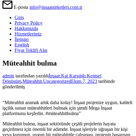
E-posta
info@insaatsirketleri.com.tr
Giriş
Privacy Policy
Hakkımızda
Hizmetlerimiz
İletişim
English
Fiyat Teklifi Alın
Müteahhit bulma
admin
tarafından yazıldı
İnşaat
,
Kat Karşılığı
,
Kentsel
Dönüşüm
,
Müteahhit
,
Uncategorized
Ekim 7, 2023
tarihinde
gönderilmiş
“Müteahhit aramak artık daha kolay! İnşaat projenize uygun, kaliteli
işçilik sunan müteahhitleri bulmak için şimdi Mega İnşaat
platformunu keşfedin. #müteahhitbulma”
Müteahhit bulma, inşaat sektöründe çeşitli projelerin hayata
geçirilmesi için önemli bir adımdır. İnşaat işleriyle uğraşan bir kişi
veya kurumun, uygun bir müteahhitle çalışması, projenin başarısını