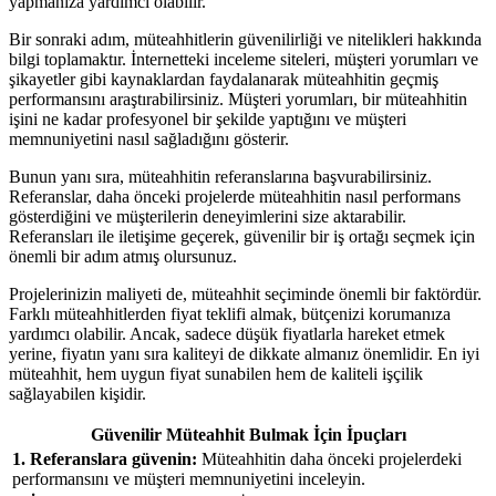
yapmanıza yardımcı olabilir.
Bir sonraki adım, müteahhitlerin güvenilirliği ve nitelikleri hakkında
bilgi toplamaktır. İnternetteki inceleme siteleri, müşteri yorumları ve
şikayetler gibi kaynaklardan faydalanarak müteahhitin geçmiş
performansını araştırabilirsiniz. Müşteri yorumları, bir müteahhitin
işini ne kadar profesyonel bir şekilde yaptığını ve müşteri
memnuniyetini nasıl sağladığını gösterir.
Bunun yanı sıra, müteahhitin referanslarına başvurabilirsiniz.
Referanslar, daha önceki projelerde müteahhitin nasıl performans
gösterdiğini ve müşterilerin deneyimlerini size aktarabilir.
Referansları ile iletişime geçerek, güvenilir bir iş ortağı seçmek için
önemli bir adım atmış olursunuz.
Projelerinizin maliyeti de, müteahhit seçiminde önemli bir faktördür.
Farklı müteahhitlerden fiyat teklifi almak, bütçenizi korumanıza
yardımcı olabilir. Ancak, sadece düşük fiyatlarla hareket etmek
yerine, fiyatın yanı sıra kaliteyi de dikkate almanız önemlidir. En iyi
müteahhit, hem uygun fiyat sunabilen hem de kaliteli işçilik
sağlayabilen kişidir.
Güvenilir Müteahhit Bulmak İçin İpuçları
1. Referanslara güvenin:
Müteahhitin daha önceki projelerdeki
performansını ve müşteri memnuniyetini inceleyin.