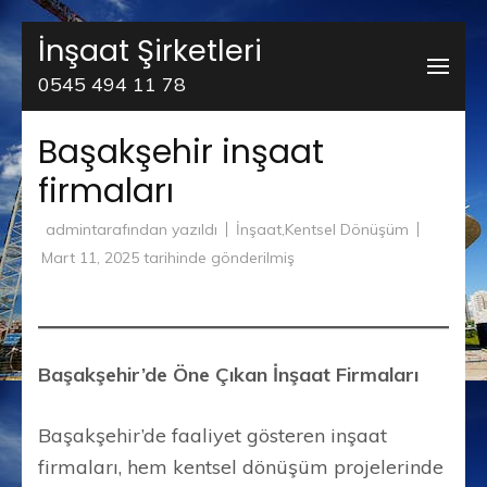
İçeriğe
İnşaat Şirketleri
atla
0545 494 11 78
(Enter
tuşuna
Başakşehir inşaat
basın)
firmaları
admin
tarafından yazıldı
İnşaat
,
Kentsel Dönüşüm
Mart 11, 2025
tarihinde gönderilmiş
Başakşehir’de Öne Çıkan İnşaat Firmaları
Başakşehir’de faaliyet gösteren inşaat
firmaları, hem kentsel dönüşüm projelerinde