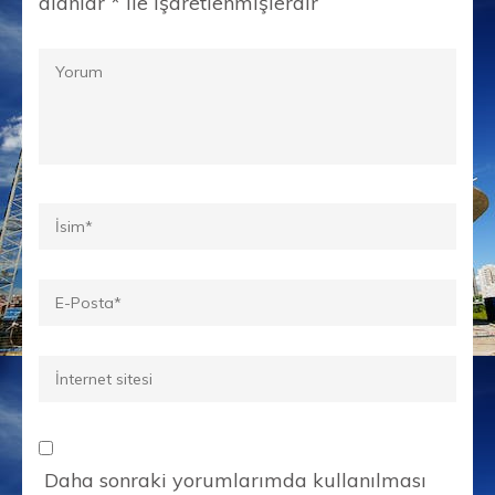
alanlar
*
ile işaretlenmişlerdir
Yorum
Ad
*
E-
posta
*
İnternet
sitesi
Daha sonraki yorumlarımda kullanılması