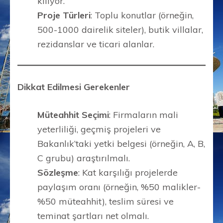
kılıyor.
Proje Türleri
: Toplu konutlar (örneğin,
500-1000 dairelik siteler), butik villalar,
rezidanslar ve ticari alanlar.
Dikkat Edilmesi Gerekenler
Müteahhit Seçimi
: Firmaların mali
yeterliliği, geçmiş projeleri ve
Bakanlık’taki yetki belgesi (örneğin, A, B,
C grubu) araştırılmalı.
Sözleşme
: Kat karşılığı projelerde
paylaşım oranı (örneğin, %50 malikler-
%50 müteahhit), teslim süresi ve
teminat şartları net olmalı.