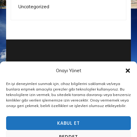
Uncategorized
Onayı Yönet
En iyi deneyimleri sunmak için, cihaz bilgilerini saklamak ve/veya
© Telif Hakkı2026
İnşaat Şirketleri
bunlara erişmek amacıyla çerezler gibi teknolojiler kullanıyoruz. Bu
teknolojilere izin vermek, bu sitedeki tarama davranışı veya benzersiz
Builders Landing Page | Tarafından
kimlikler gibi verileri işlememize izin verecektir. Onay vermemek veya
Geliştirilmiştir
Rara Tema
Tarafından
onayı geri çekmek, belirli özellikleri ve işlevleri olumsuz etkileyebilir.
desteklenmektedir
WordPress
Privacy Policy
KABUL ET
Web sitemizde size en iyi deneyimi sunmak için çerezleri
kullanıyoruz.
REDDET